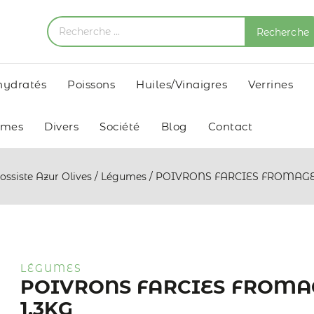
Recherche
shydratés
Poissons
Huiles/Vinaigres
Verrines
umes
Divers
Société
Blog
Contact
ossiste Azur Olives
/
Légumes
/
POIVRONS FARCIES FROMAGE 
LÉGUMES
POIVRONS FARCIES FROMA
1,3KG