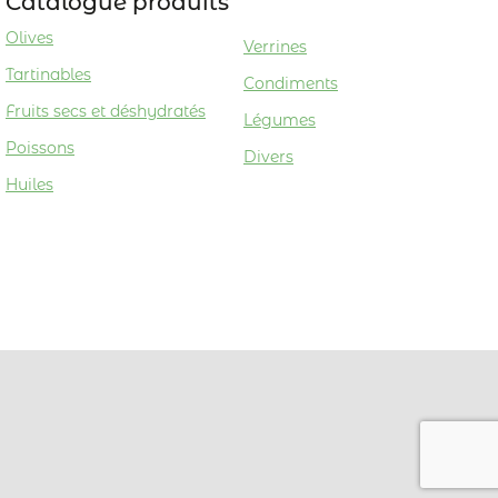
Catalogue produits
Olives
Verrines
Tartinables
Condiments
Fruits secs et déshydratés
Légumes
Poissons
Divers
Huiles