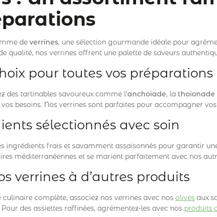
éparations
gamme de
verrines
, une sélection gourmande idéale pour agrémente
de qualité, nos verrines offrent une palette de saveurs authentiqu
hoix pour toutes vos préparations
z des tartinables savoureux comme l’
anchoïade
, la
thoïonade
vos besoins. Nos verrines sont parfaites pour accompagner vos a
ients sélectionnés avec soin
es ingrédients frais et savamment assaisonnés pour garantir une 
naires méditerranéennes et se marient parfaitement avec nos autr
os verrines à d’autres produits
 culinaire complète, associez nos verrines avec nos
olives
aux sa
. Pour des assiettes raffinées, agrémentez-les avec nos
produits 