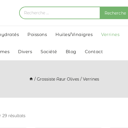
Recherche
shydratés
Poissons
Huiles/Vinaigres
Verrines
umes
Divers
Société
Blog
Contact
/
Grossiste Azur Olives
/
Verrines
r
29
résultats