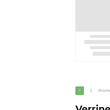
1
2
Proch
Verrine