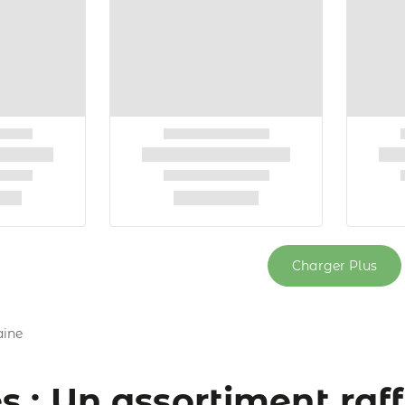
Charger Plus
aine
s : Un assortiment raf