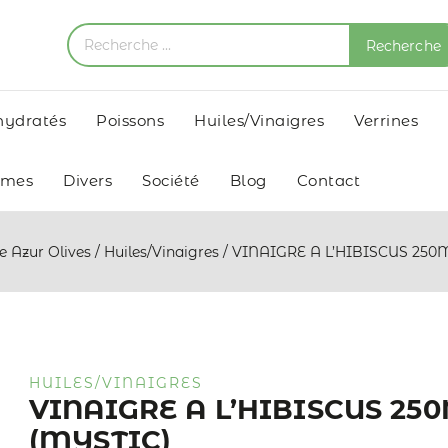
Recherche
shydratés
Poissons
Huiles/Vinaigres
Verrines
umes
Divers
Société
Blog
Contact
e Azur Olives
/
Huiles/Vinaigres
/
VINAIGRE A L’HIBISCUS 250
HUILES/VINAIGRES
VINAIGRE A L’HIBISCUS 25
(MYSTIC)