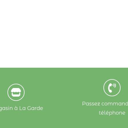
Passez command
asin à La Garde
téléphone