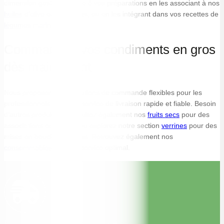
dimension gastronomique à vos préparations en les associant à nos
huiles d’olive
extra vierges, ou en les intégrant dans vos recettes de
légumes marinés
.
Commandez vos condiments en gros
dès maintenant
Nous proposons des solutions de commande flexibles pour les
professionnels, avec un service de livraison rapide et fiable. Besoin
d’autres produits ? Consultez également nos
fruits secs
pour des
associations originales, ou explorez notre section
verrines
pour des
mises en bouche raffinées. Retrouvez également nos
consommables
pour un service optimal.
Livraison sur toute la France