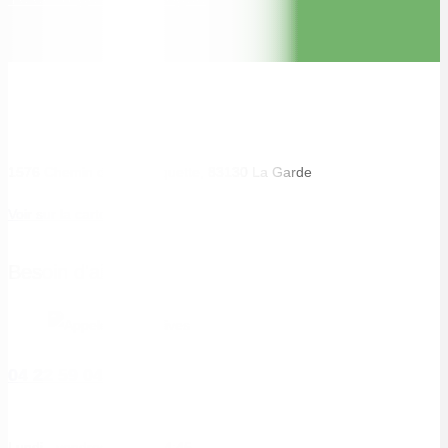
1576 Chemin de la Planquette, 83130 La Garde
Voir sur la carte
Besoin d'aide ?
04 22 59 04 05
Lundi - vendredi : 7:00-14:45