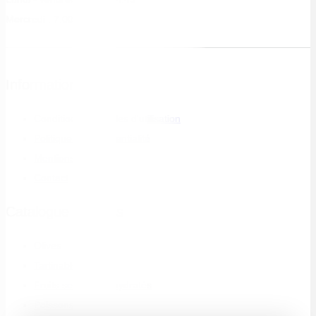
Mercredi : 7:00-14:30
Informations
Conditions générales d'utilisation
Politique de confidentialité
Mentions légales
Contact
Catalogue produits
Olives
Tartinables
Fruits secs et déshydratés
Poissons