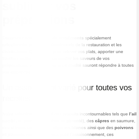
sublimer vos
préparations
Découvrez notre gamme de
condiments
spécialement
sélectionnée pour les professionnels de la restauration et les
distributeurs. Que ce soit pour relever vos plats, apporter une
touche méditerranéenne ou exalter les saveurs de vos
préparations, nos condiments de qualité sauront répondre à toutes
vos exigences.
Un assortiment varié pour toutes vos
recettes
Notre sélection comprend des produits incontournables tels que
l’ail
confit
(au pesto, aux herbes ou pimenté), des
câpres
en saumure,
des
citrons confits
, des
oignons blancs
ainsi que des
poivrons
et piments marinés
. Idéaux pour l’assaisonnement, ces