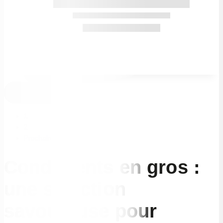
Charger Plus
1
2
Prochaine
Condiments en gros :
une sélection
savoureuse pour