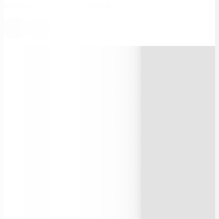
Affichage de 1–
15
sur
18
résultats