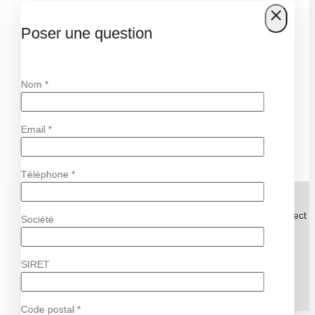
Huiles
Poser une question
Verrines
Nom *
Condiments
Légumes
Email *
Divers
Téléphone *
© 2026 Azur Olives. Tous droits réservés. Webdesign Easy Connect
Société
83.
SIRET
Code postal *