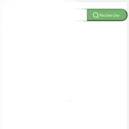
Recherche
Besoin d'aide ?
04 22 59 04 05
Accueil
Olives
Tartinables
Fruits secs et déshydratés
Poissons