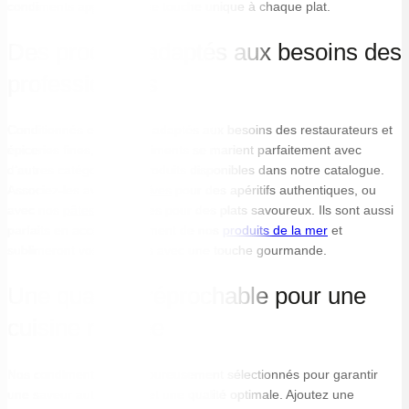
condiments apportent une touche unique à chaque plat.
Des produits adaptés aux besoins des
professionnels
Conditionnés en formats adaptés aux besoins des restaurateurs et
épiceries fines, nos condiments se marient parfaitement avec
d’autres catégories de produits disponibles dans notre catalogue.
Associez-les avec nos
olives
pour des apéritifs authentiques, ou
avec nos
pâtes
artisanales pour des plats savoureux. Ils sont aussi
parfaits en accompagnement de nos
produits de la mer
et
sublimeront vos assiettes avec une touche gourmande.
Une qualité irréprochable pour une
cuisine raffinée
Nos condiments sont rigoureusement sélectionnés pour garantir
une saveur authentique et une qualité optimale. Ajoutez une