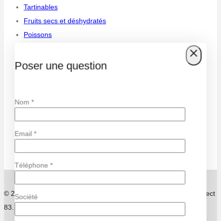
Tartinables
Fruits secs et déshydratés
Poissons
Huiles
Poser une question
Verrines
Nom *
Condiments
Légumes
Email *
Divers
Téléphone *
© 2026 Azur Olives. Tous droits réservés. Webdesign Easy Connect
Société
83.